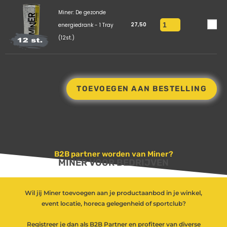
Miner: De gezonde
27,50
energiedrank - 1 Tray
(12st.)
TOEVOEGEN AAN BESTELLING
B2B partner worden van Miner?
MINER VOOR BEDRIJVEN
Wil jij Miner toevoegen aan je productaanbod in je winkel,
event locatie, horeca gelegenheid of sportclub?
Registreer je dan als B2B Partner en profiteer van diverse