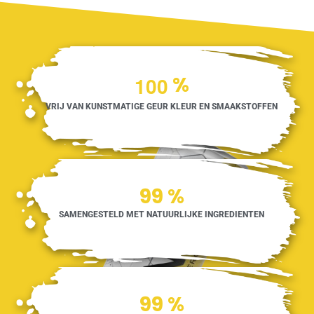
1
0
0
%
VRIJ VAN KUNSTMATIGE GEUR KLEUR EN SMAAKSTOFFEN
100
%
SAMENGESTELD MET NATUURLIJKE INGREDIENTEN
100
%