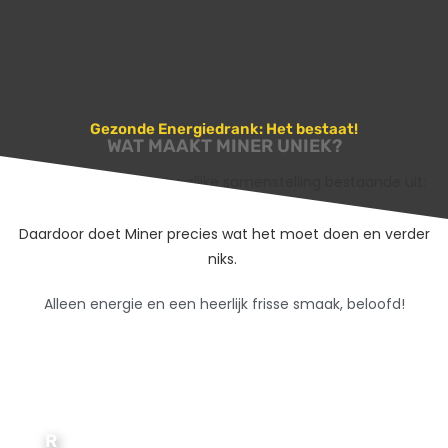
Gezonde Energiedrank: Het bestaat!
WAT MAAKT MINER UNIEK?
Miner
heeft een natuurlijke samenstelling bestaande uit:
Guaraná, Ribose en Vruchtenextracten.
Daardoor doet Miner precies wat het moet doen en verder
niks.
Alleen energie en een heerlijk frisse smaak, beloofd!
R