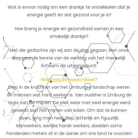
Wat is ervoor nodig om een drankje te ontwikkelen dat je
energie geeft én dat gezond voor je is?
Hoe breng je energie en gezondheid samen in een
smakelijk drankje?
Met die gedachte zijn wij aan de slag gegaan. Met onze
diepgaande kennis van de werking van het menselijk
lichaam als uitgangspunt.
Waarom de naam Miner?
Diep in de krochten van het Limburgse landschap weten
de mensen wat hard werken is. Van oudsher is Limburg de
regio van de mijnen. De plek waar met veel energie werd
gewerkt aan het mijnen van kolen. Om dat te kunnen
doen, ging men heel diep, letterlijk en figuurlijk.
Mijnwerkers, eerlijke harde werkers, daalden soms
honderden meters af in de aarde om ons land te voorzien