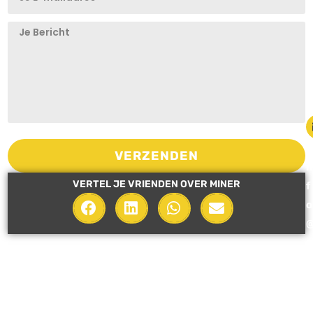
i
VERZENDEN
n
VERTEL JE VRIENDEN OVER MINER
f
o
i
n
e