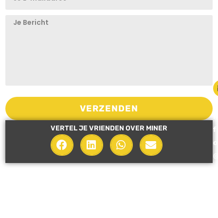
i
VERZENDEN
n
VERTEL JE VRIENDEN OVER MINER
f
o
i
n
e