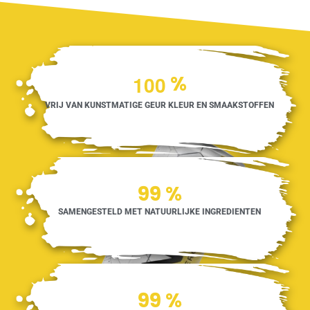
1
0
0
%
VRIJ VAN KUNSTMATIGE GEUR KLEUR EN SMAAKSTOFFEN
100
%
SAMENGESTELD MET NATUURLIJKE INGREDIENTEN
100
%