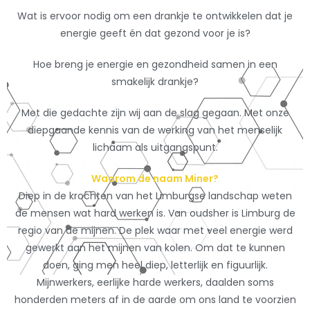
Wat is ervoor nodig om een drankje te ontwikkelen dat je
energie geeft én dat gezond voor je is?
Hoe breng je energie en gezondheid samen in een
smakelijk drankje?
Met die gedachte zijn wij aan de slag gegaan. Met onze
diepgaande kennis van de werking van het menselijk
lichaam als uitgangspunt.
Waarom de naam Miner?
Diep in de krochten van het Limburgse landschap weten
de mensen wat hard werken is. Van oudsher is Limburg de
regio van de mijnen. De plek waar met veel energie werd
gewerkt aan het mijnen van kolen. Om dat te kunnen
doen, ging men heel diep, letterlijk en figuurlijk.
Mijnwerkers, eerlijke harde werkers, daalden soms
honderden meters af in de aarde om ons land te voorzien