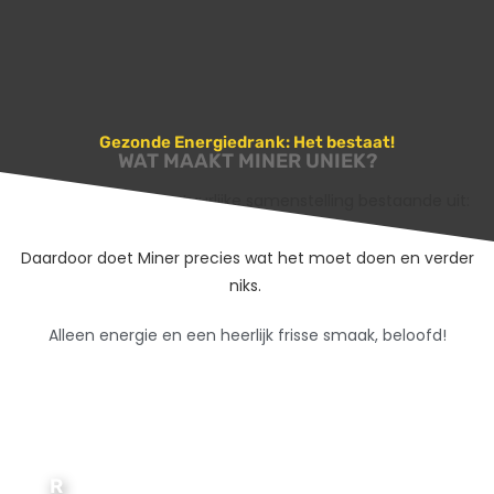
Gezonde Energiedrank: Het bestaat!
WAT MAAKT MINER UNIEK?
Miner
heeft een natuurlijke samenstelling bestaande uit:
Guaraná, Ribose en Vruchtenextracten.
Daardoor doet Miner precies wat het moet doen en verder
niks.
Alleen energie en een heerlijk frisse smaak, beloofd!
R