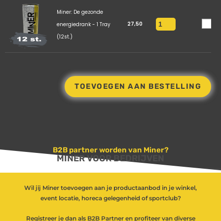
Miner: De gezonde
27,50
energiedrank - 1 Tray
(12st.)
TOEVOEGEN AAN BESTELLING
B2B partner worden van Miner?
MINER VOOR BEDRIJVEN
Wil jij Miner toevoegen aan je productaanbod in je winkel,
event locatie, horeca gelegenheid of sportclub?
Registreer je dan als B2B Partner en profiteer van diverse