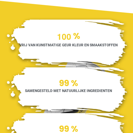
1
0
0
%
VRIJ VAN KUNSTMATIGE GEUR KLEUR EN SMAAKSTOFFEN
100
%
SAMENGESTELD MET NATUURLIJKE INGREDIENTEN
100
%