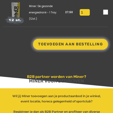
Miner: De gezonde
27,50
energiedrank - 1 Tray
(12st.)
TOEVOEGEN AAN BESTELLING
B2B partner worden van Miner?
MINER VOOR BEDRIJVEN
Wil jij Miner toevoegen aan je productaanbod in je winkel,
event locatie, horeca gelegenheid of sportclub?
Registreer je dan als B2B Partner en profiteer van diverse