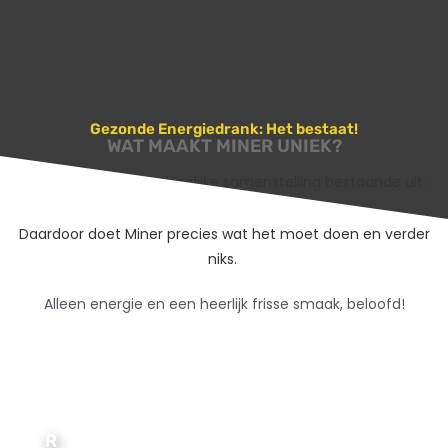
Gezonde Energiedrank: Het bestaat!
WAT MAAKT MINER UNIEK?
Miner
heeft een natuurlijke samenstelling bestaande uit:
Guaraná, Ribose en Vruchtenextracten.
Daardoor doet Miner precies wat het moet doen en verder
niks.
Alleen energie en een heerlijk frisse smaak, beloofd!
R