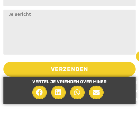
i
VERZENDEN
n
VERTEL JE VRIENDEN OVER MINER
f
o
i
n
e