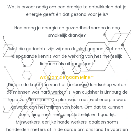
Wat is ervoor nodig om een drankje te ontwikkelen dat je
energie geeft én dat gezond voor je is?
Hoe breng je energie en gezondheid samen in een
smakelijk drankje?
Met die gedachte zijn wij aan de slag gegaan. Met onze
diepgaande kennis van de werking van het menselijk
lichaam als uitgangspunt.
Waarom de naam Miner?
Diep in de krochten van het Limburgse landschap weten
de mensen wat hard werken is. Van oudsher is Limburg de
regio van de mijnen. De plek waar met veel energie werd
gewerkt aan het mijnen van kolen. Om dat te kunnen
doen, ging men heel diep, letterlijk en figuurlijk.
Mijnwerkers, eerlijke harde werkers, daalden soms
honderden meters af in de aarde om ons land te voorzien