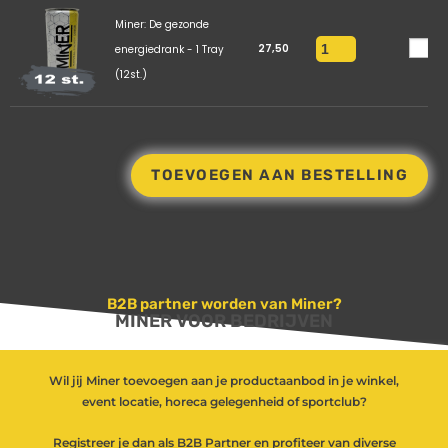
Miner: De gezonde
27,50
energiedrank - 1 Tray
(12st.)
TOEVOEGEN AAN BESTELLING
B2B partner worden van Miner?
MINER VOOR BEDRIJVEN
Wil jij Miner toevoegen aan je productaanbod in je winkel,
event locatie, horeca gelegenheid of sportclub?
Registreer je dan als B2B Partner en profiteer van diverse