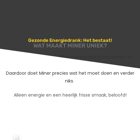
Gezonde Energiedrank: Het bestaat!
WAT MAAKT MINER UNIEK?
Miner
heeft een natuurlijke samenstelling bestaande uit:
Guaraná, Ribose en Vruchtenextracten.
Daardoor doet Miner precies wat het moet doen en verder
niks.
Alleen energie en een heerlijk frisse smaak, beloofd!
R