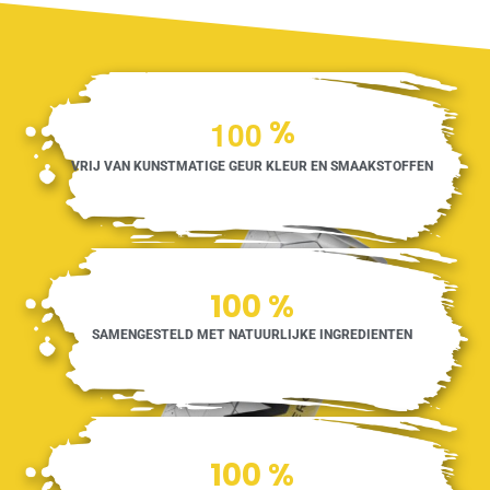
1
0
0
%
VRIJ VAN KUNSTMATIGE GEUR KLEUR EN SMAAKSTOFFEN
100
%
SAMENGESTELD MET NATUURLIJKE INGREDIENTEN
100
%