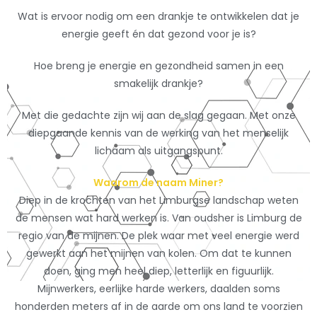
Wat is ervoor nodig om een drankje te ontwikkelen dat je
energie geeft én dat gezond voor je is?
Hoe breng je energie en gezondheid samen in een
smakelijk drankje?
Met die gedachte zijn wij aan de slag gegaan. Met onze
diepgaande kennis van de werking van het menselijk
lichaam als uitgangspunt.
Waarom de naam Miner?
Diep in de krochten van het Limburgse landschap weten
de mensen wat hard werken is. Van oudsher is Limburg de
regio van de mijnen. De plek waar met veel energie werd
gewerkt aan het mijnen van kolen. Om dat te kunnen
doen, ging men heel diep, letterlijk en figuurlijk.
Mijnwerkers, eerlijke harde werkers, daalden soms
honderden meters af in de aarde om ons land te voorzien