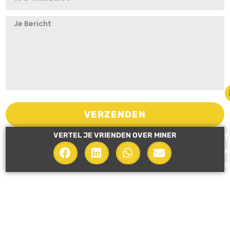
i
VERZENDEN
n
VERTEL JE VRIENDEN OVER MINER
f
o
i
n
e