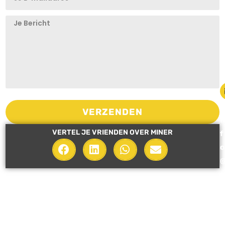
i
VERZENDEN
n
VERTEL JE VRIENDEN OVER MINER
f
o
i
n
e