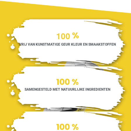
1
0
0
%
VRIJ VAN KUNSTMATIGE GEUR KLEUR EN SMAAKSTOFFEN
100
%
SAMENGESTELD MET NATUURLIJKE INGREDIENTEN
100
%