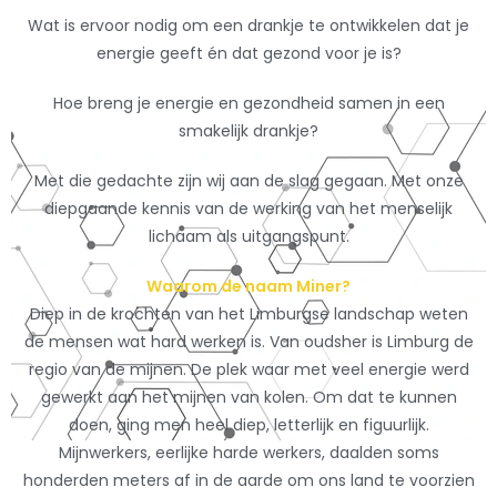
Wat is ervoor nodig om een drankje te ontwikkelen dat je
energie geeft én dat gezond voor je is?
Hoe breng je energie en gezondheid samen in een
smakelijk drankje?
Met die gedachte zijn wij aan de slag gegaan. Met onze
diepgaande kennis van de werking van het menselijk
lichaam als uitgangspunt.
Waarom de naam Miner?
Diep in de krochten van het Limburgse landschap weten
de mensen wat hard werken is. Van oudsher is Limburg de
regio van de mijnen. De plek waar met veel energie werd
gewerkt aan het mijnen van kolen. Om dat te kunnen
doen, ging men heel diep, letterlijk en figuurlijk.
Mijnwerkers, eerlijke harde werkers, daalden soms
honderden meters af in de aarde om ons land te voorzien