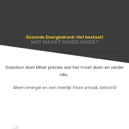
Gezonde Energiedrank: Het bestaat!
WAT MAAKT MINER UNIEK?
Miner
heeft een natuurlijke samenstelling bestaande uit:
Guaraná, Ribose en Vruchtenextracten.
Daardoor doet Miner precies wat het moet doen en verder
niks.
Alleen energie en een heerlijk frisse smaak, beloofd!
R