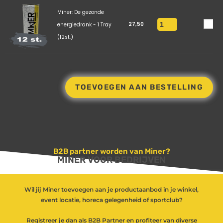
Miner: De gezonde
27,50
energiedrank - 1 Tray
(12st.)
TOEVOEGEN AAN BESTELLING
B2B partner worden van Miner?
MINER VOOR BEDRIJVEN
Wil jij Miner toevoegen aan je productaanbod in je winkel,
event locatie, horeca gelegenheid of sportclub?
Registreer je dan als B2B Partner en profiteer van diverse