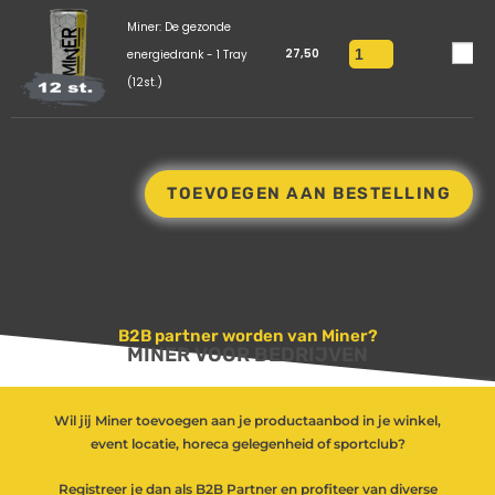
Miner: De gezonde
27,50
energiedrank - 1 Tray
(12st.)
TOEVOEGEN AAN BESTELLING
B2B partner worden van Miner?
MINER VOOR BEDRIJVEN
Wil jij Miner toevoegen aan je productaanbod in je winkel,
event locatie, horeca gelegenheid of sportclub?
Registreer je dan als B2B Partner en profiteer van diverse