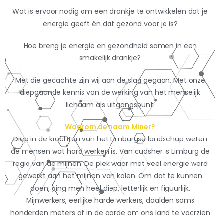
Wat is ervoor nodig om een drankje te ontwikkelen dat je
energie geeft én dat gezond voor je is?
Hoe breng je energie en gezondheid samen in een
smakelijk drankje?
Met die gedachte zijn wij aan de slag gegaan. Met onze
diepgaande kennis van de werking van het menselijk
lichaam als uitgangspunt.
Waarom de naam Miner?
Diep in de krochten van het Limburgse landschap weten
de mensen wat hard werken is. Van oudsher is Limburg de
regio van de mijnen. De plek waar met veel energie werd
gewerkt aan het mijnen van kolen. Om dat te kunnen
doen, ging men heel diep, letterlijk en figuurlijk.
Mijnwerkers, eerlijke harde werkers, daalden soms
honderden meters af in de aarde om ons land te voorzien