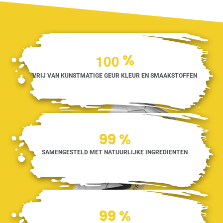
1
0
0
%
VRIJ VAN KUNSTMATIGE GEUR KLEUR EN SMAAKSTOFFEN
100
%
SAMENGESTELD MET NATUURLIJKE INGREDIENTEN
100
%