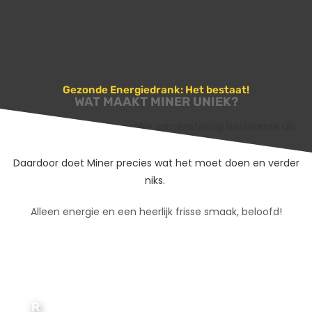
Gezonde Energiedrank: Het bestaat!
WAT MAAKT MINER UNIEK?
Miner
heeft een natuurlijke samenstelling bestaande uit:
Guaraná, Ribose en Vruchtenextracten.
Daardoor doet Miner precies wat het moet doen en verder
niks.
Alleen energie en een heerlijk frisse smaak, beloofd!
R