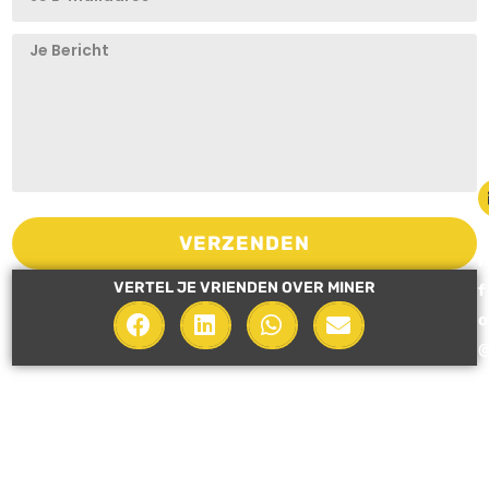
i
VERZENDEN
n
VERTEL JE VRIENDEN OVER MINER
f
o
i
n
e