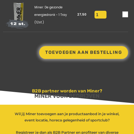
Miner: De gezonde
27,50
energiedrank - 1 Tray
(12st.)
TOEVOEGEN AAN BESTELLING
B2B partner worden van Miner?
MINER VOOR BEDRIJVEN
Wil jij Miner toevoegen aan je productaanbod in je winkel,
event locatie, horeca gelegenheid of sportclub?
Registreer je dan als B2B Partner en profiteer van diverse