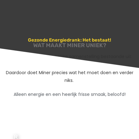
Gezonde Energiedrank: Het bestaat!
WAT MAAKT MINER UNIEK?
Miner
heeft een natuurlijke samenstelling bestaande uit:
Guaraná, Ribose en Vruchtenextracten.
Daardoor doet Miner precies wat het moet doen en verder
niks.
Alleen energie en een heerlijk frisse smaak, beloofd!
R