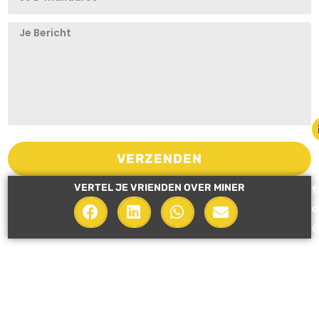
i
VERZENDEN
n
VERTEL JE VRIENDEN OVER MINER
f
o
i
n
e