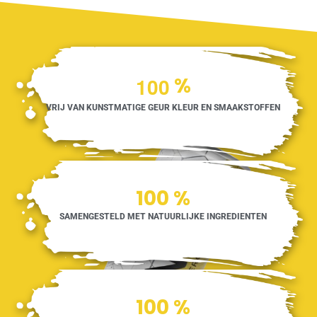
1
0
0
%
VRIJ VAN KUNSTMATIGE GEUR KLEUR EN SMAAKSTOFFEN
100
%
SAMENGESTELD MET NATUURLIJKE INGREDIENTEN
100
%