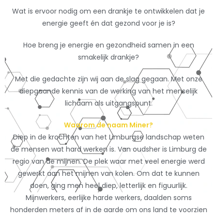
Wat is ervoor nodig om een drankje te ontwikkelen dat je
energie geeft én dat gezond voor je is?
Hoe breng je energie en gezondheid samen in een
smakelijk drankje?
Met die gedachte zijn wij aan de slag gegaan. Met onze
diepgaande kennis van de werking van het menselijk
lichaam als uitgangspunt.
Waarom de naam Miner?
Diep in de krochten van het Limburgse landschap weten
de mensen wat hard werken is. Van oudsher is Limburg de
regio van de mijnen. De plek waar met veel energie werd
gewerkt aan het mijnen van kolen. Om dat te kunnen
doen, ging men heel diep, letterlijk en figuurlijk.
Mijnwerkers, eerlijke harde werkers, daalden soms
honderden meters af in de aarde om ons land te voorzien