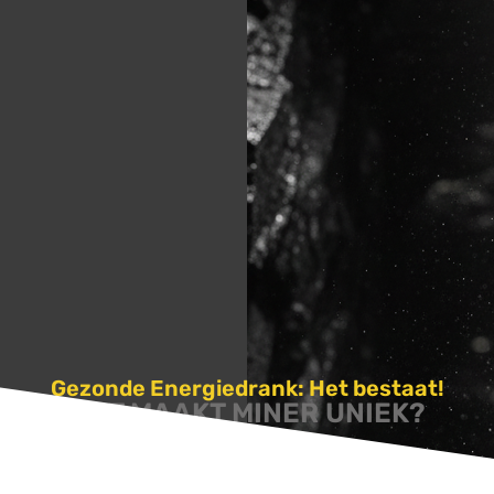
Gezonde Energiedrank: Het bestaat!
WAT MAAKT MINER UNIEK?
 natuurlijke samenstelling bestaande uit: Guaraná, Ribose en V
Daardoor doet Miner precies wat het moet doen en verder niks.