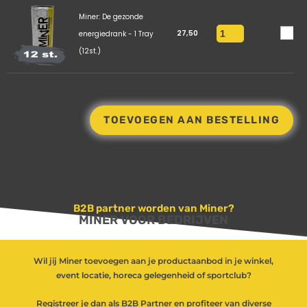
Miner: De gezonde
27,50
energiedrank - 1 Tray
(12st.)
TOEVOEGEN AAN BESTELLING
B2B partner worden van Miner?
MINER VOOR BEDRIJVEN
Wil jij Miner toevoegen aan je productaanbod in je winkel,
event locatie, horeca gelegenheid of sportclub?
Registreer je dan als B2B Partner en profiteer van diverse