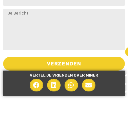
i
VERZENDEN
n
VERTEL JE VRIENDEN OVER MINER
f
o
i
n
e