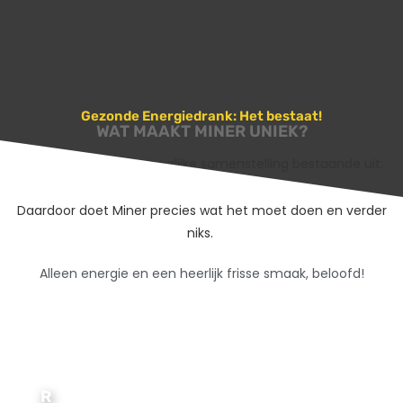
Gezonde Energiedrank: Het bestaat!
WAT MAAKT MINER UNIEK?
Miner
heeft een natuurlijke samenstelling bestaande uit:
Guaraná, Ribose en Vruchtenextracten.
Daardoor doet Miner precies wat het moet doen en verder
niks.
Alleen energie en een heerlijk frisse smaak, beloofd!
R