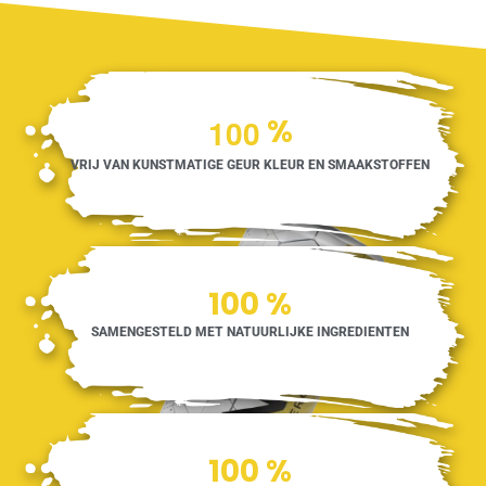
1
0
0
%
VRIJ VAN KUNSTMATIGE GEUR KLEUR EN SMAAKSTOFFEN
100
%
SAMENGESTELD MET NATUURLIJKE INGREDIENTEN
100
%