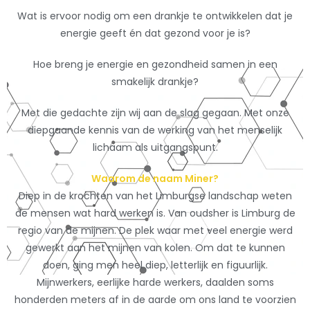
Wat is ervoor nodig om een drankje te ontwikkelen dat je
energie geeft én dat gezond voor je is?
Hoe breng je energie en gezondheid samen in een
smakelijk drankje?
Met die gedachte zijn wij aan de slag gegaan. Met onze
diepgaande kennis van de werking van het menselijk
lichaam als uitgangspunt.
Waarom de naam Miner?
Diep in de krochten van het Limburgse landschap weten
de mensen wat hard werken is. Van oudsher is Limburg de
regio van de mijnen. De plek waar met veel energie werd
gewerkt aan het mijnen van kolen. Om dat te kunnen
doen, ging men heel diep, letterlijk en figuurlijk.
Mijnwerkers, eerlijke harde werkers, daalden soms
honderden meters af in de aarde om ons land te voorzien