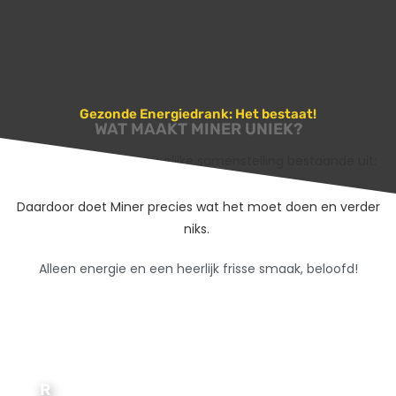
Gezonde Energiedrank: Het bestaat!
WAT MAAKT MINER UNIEK?
Miner
heeft een natuurlijke samenstelling bestaande uit:
Guaraná, Ribose en Vruchtenextracten.
Daardoor doet Miner precies wat het moet doen en verder
niks.
Alleen energie en een heerlijk frisse smaak, beloofd!
R