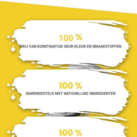
1
0
0
%
VRIJ VAN KUNSTMATIGE GEUR KLEUR EN SMAAKSTOFFEN
100
%
SAMENGESTELD MET NATUURLIJKE INGREDIENTEN
100
%