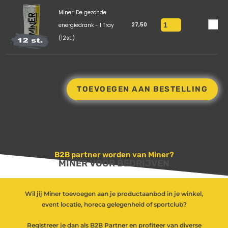
Miner: De gezonde
27,50
energiedrank - 1 Tray
(12st.)
TOEVOEGEN AAN BESTELLING
B2B partner worden van Miner?
MINER VOOR BEDRIJVEN
Wil jij Miner toevoegen aan je productaanbod in je winkel,
event locatie, horeca gelegenheid of sportclub?
Registreer je dan als B2B Partner en profiteer van diverse