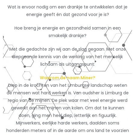
Wat is ervoor nodig om een drankje te ontwikkelen dat je
energie geeft én dat gezond voor je is?
Hoe breng je energie en gezondheid samen in een
smakelijk drankje?
Met die gedachte zijn wij aan de slag gegaan. Met onze
diepgaande kennis van de werking van het menselijk
lichaam als uitgangspunt.
Waarom de naam Miner?
Diep in de krochten van het Limburgse landschap weten
de mensen wat hard werken is. Van oudsher is Limburg de
regio van de mijnen. De plek waar met veel energie werd
gewerkt aan het mijnen van kolen. Om dat te kunnen
doen, ging men heel diep, letterlijk en figuurlijk.
Mijnwerkers, eerlijke harde werkers, daalden soms
honderden meters af in de aarde om ons land te voorzien