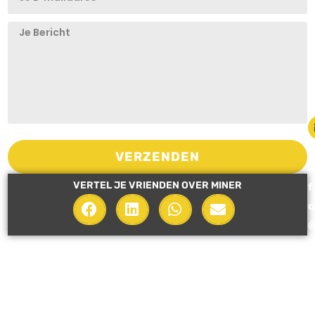
i
VERZENDEN
n
VERTEL JE VRIENDEN OVER MINER
f
o
i
n
e