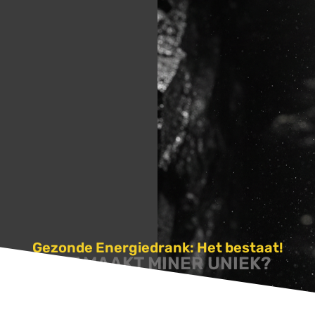
Gezonde Energiedrank: Het bestaat!
WAT MAAKT MINER UNIEK?
 natuurlijke samenstelling bestaande uit: Guaraná, Ribose en V
Daardoor doet Miner precies wat het moet doen en verder niks.